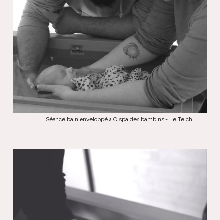
Séance bain enveloppé à O'spa des bambins - Le Teich