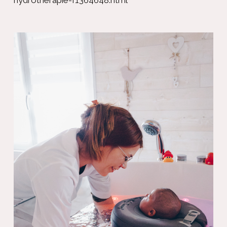
hydrotherapie-f1364648.html